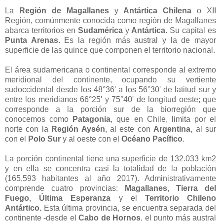
La
Región de Magallanes
y
Antártica Chilena
o XII
Región, comúnmente conocida como región de Magallanes
abarca territorios en
Sudamérica
y
Antártica
. Su capital es
Punta Arenas
. Es la región más austral y la de mayor
superficie de las quince que componen el territorio nacional.
El área sudamericana o continental corresponde al extremo
meridional del continente, ocupando su vertiente
sudoccidental desde los 48°36' a los 56°30' de latitud sur y
entre los meridianos 66°25' y 75°40' de longitud oeste; que
corresponde a la porción sur de la biorregión que
conocemos como
Patagonia
, que en Chile, limita por el
norte con la
Región Aysén
, al este con
Argentina
, al sur
con el
Polo Sur
y al oeste con el
Océano Pacífico
.
La porción continental tiene una superficie de 132.033 km2
y en ella se concentra casi la totalidad de la población
(165,593 habitantes al año 2017). Administrativamente
comprende cuatro provincias:
Magallanes
,
Tierra del
Fuego
,
Última Esperanza
y el
Territorio Chileno
Antártico.
Esta última provincia, se encuentra separada del
continente -desde el
Cabo de Hornos
, el punto más austral