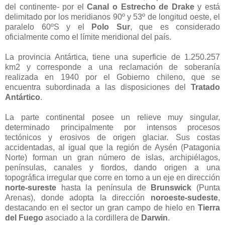
del continente- por el
Canal o Estrecho de Drake
y está
delimitado por los meridianos 90º y 53º de longitud oeste, el
paralelo 60ºS y el
Polo Sur
, que es considerado
oficialmente como el límite meridional del país.
La provincia Antártica, tiene una superficie de 1.250.257
km2 y corresponde a una reclamación de soberanía
realizada en 1940 por el Gobierno chileno, que se
encuentra subordinada a las disposiciones del
Tratado
Antártico
.
La parte continental posee un relieve muy singular,
determinado principalmente por intensos procesos
tectónicos y erosivos de origen glaciar. Sus costas
accidentadas, al igual que la región de Aysén (Patagonia
Norte) forman un gran número de islas, archipiélagos,
penínsulas, canales y fiordos, dando origen a una
topográfica irregular que corre en torno a un eje en dirección
norte-sureste
hasta la península de
Brunswick
(Punta
Arenas), donde adopta la dirección
noroeste-sudeste
,
destacando en el sector un gran campo de hielo en
Tierra
del Fuego
asociado a la cordillera de
Darwin
.