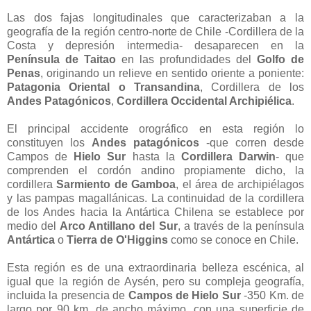
Las dos fajas longitudinales que caracterizaban a la
geografía de la región centro-norte de Chile -Cordillera de la
Costa y depresión intermedia- desaparecen en la
Península de Taitao
en las profundidades del
Golfo de
Penas
, originando un relieve en sentido oriente a poniente:
Patagonia Oriental o Transandina
, Cordillera de los
Andes Patagónicos
,
Cordillera Occidental Archipiélica
.
El principal accidente orográfico en esta región lo
constituyen los
Andes patagónicos
-que corren desde
Campos de
Hielo Sur
hasta la
Cordillera Darwin
- que
comprenden el cordón andino propiamente dicho, la
cordillera
Sarmiento de Gamboa
, el área de archipiélagos
y las pampas magallánicas. La continuidad de la cordillera
de los Andes hacia la Antártica Chilena se establece por
medio del
Arco Antillano
del Sur
, a través de la península
Antártica
o
Tierra de O'Higgins
como se conoce en Chile.
Esta región es de una extraordinaria belleza escénica, al
igual que la región de Aysén, pero su compleja geografía,
incluida la presencia de
Campos de Hielo Sur
-350 Km. de
largo por 90 km. de ancho máximo, con una superficie de