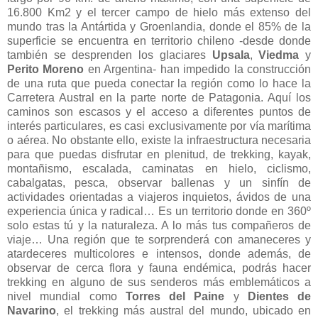
16.800 Km2 y el tercer campo de hielo más extenso del
mundo tras la Antártida y Groenlandia, donde el 85% de la
superficie se encuentra en territorio chileno -desde donde
también se desprenden los glaciares
Upsala
,
Viedma
y
Perito Moreno
en Argentina- han impedido la construcción
de una ruta que pueda conectar la región como lo hace la
Carretera Austral en la parte norte de Patagonia. Aquí los
caminos son escasos y el acceso a diferentes puntos de
interés particulares, es casi exclusivamente por vía marítima
o aérea. No obstante ello, existe la infraestructura necesaria
para que puedas disfrutar en plenitud, de trekking, kayak,
montañismo, escalada, caminatas en hielo, ciclismo,
cabalgatas, pesca, observar ballenas y un sinfín de
actividades orientadas a viajeros inquietos, ávidos de una
experiencia única y radical… Es un territorio donde en 360º
solo estas tú y la naturaleza. A lo más tus compañeros de
viaje… Una región que te sorprenderá con amaneceres y
atardeceres multicolores e intensos, donde además, de
observar de cerca flora y fauna endémica, podrás hacer
trekking en alguno de sus senderos más emblemáticos a
nivel mundial como
Torres del Paine
y
Dientes de
Navarino
, el trekking más austral del mundo, ubicado en