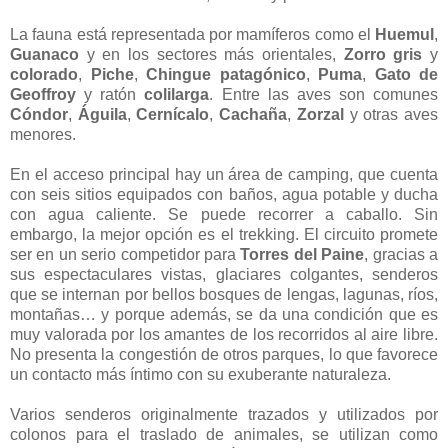
La fauna está representada por mamíferos como el
Huemul
,
Guanaco
y en los sectores más orientales,
Zorro gris
y
colorado
,
Piche
,
Chingue patagónico
,
Puma
,
Gato de
Geoffroy
y ratón
colilarga
. Entre las aves son comunes
Cóndor
,
Águila
,
Cernícalo
,
Cachaña
,
Zorzal
y otras aves
menores.
En el acceso principal hay un área de camping, que cuenta
con seis sitios equipados con baños, agua potable y ducha
con agua caliente. Se puede recorrer a caballo. Sin
embargo, la mejor opción es el trekking. El circuito promete
ser en un serio competidor para
Torres del Paine
, gracias a
sus espectaculares vistas, glaciares colgantes, senderos
que se internan por bellos bosques de lengas, lagunas, ríos,
montañas… y porque además, se da una condición que es
muy valorada por los amantes de los recorridos al aire libre.
No presenta la congestión de otros parques, lo que favorece
un contacto más íntimo con su exuberante naturaleza.
Varios senderos originalmente trazados y utilizados por
colonos para el traslado de animales, se utilizan como