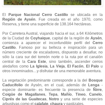
El
Parque Nacional Cerro Castillo
se ubicada en la
Región de Aysén
. Fue creada en el año 1970, como
Reserva, y tiene una superficie de 138.164 hectáreas.
Por Carretera Austral, viajando hacia el sur, a 64 Kilómetros
de la Ciudad de
Coyhaique
, capital de la región de
Aysén
,
comienza a aparecer el inconfundible perfil del
Cerro
Castillo
. Famoso por su belleza e inspiración para un
número creciente de escaladores, dispuesto a desafiar, no
sólo la cara sur del torreón norte o la ruta por el canalón
central de la
Cara Este
, sino también, ascender cerros
aledaños como
La Iglesia
,
La Vieja
,
El Facón
,
El Palo
u
otros innominados…y disfrutar de una memorable aventura.
La vegetación predominante corresponde a la del
Bosque
Caducifolio
de Aysén, en el cual, además de
Lenga
-
especie dominante- es frecuente la presencia de
Ñirre
,
Coigüe de Magallanes
,
Tepa
,
Mañío
,
Tineo
,
Canelo
,
Ciprés de las Guaitecas
,
Notro
y una serie de especies
arbustivas como el
calafate
,
chaura
y pastizales.