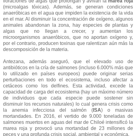
floraciones de algas que prolongan y avivan la
marea roja
(microalgas tóxicas). Además, se generan condiciones
anaeróbicas en el agua que impiden la existencia de la vida
en el mar. Al disminuir la concentración de oxígeno, algunos
animales abandonan la zona, hay especies de plantas y
algas que no llegan a crecer, y aumentan los
microorganismos anaeróbicos, que no aportan oxígeno y,
por el contrario, producen toxinas que ralentizan aún más la
descomposición de la materia.
Antezana, además aseguró, que el elevado uso de
antibióticos en la cría de salmones (incluso 6.000% más que
lo utilizado en países europeos) puede originar serias
perturbaciones en todo el ecosistema, incluso afectar a
cetáceos como los delfines. Esta actividad, excede la
capacidad de carga del ecosistema (hay un máximo número
de individuos que cada especie puede sostener sin
disminuir los recursos naturales) lo cual genera crisis como
la anemia infecciosa del salmón (
ISA
) o masivas
mortandades. En 2016, el vertido de 9.000 toneladas de
salmones muertos en aguas del mar de Chiloé intensificó la
marea roja y provocó una mortandad de 23 millones de
peces y una profunda crisis social, ambiental y económica.