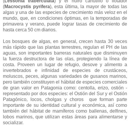
(
Lessonia traberculata
) y el huiro canutillo o flotador
(
Macrocystis pyrifera
), esta última, la mayor de todas las
algas y una de las especies de crecimiento más veloz en el
mundo, que, en condiciones óptimas, en la temporadas de
primavera y verano, puede lograr tasas de crecimiento de
hasta cerca 50 cm diarios.
Los bosques de algas, en general, crecen hasta 30 veces
más rápido que las plantas terrestres, regulan el PH de las
aguas, son importantes barreras naturales que disminuyen
la fuerza destructora de las olas, protegiendo la línea de
costa. Proveen un lugar de refugio, desove y alimento a
invertebrados e infinidad de especies de crustáceos,
moluscos, peces, algunas variedades de gusanos marinos,
pero también constituyen el hábitat de especies comerciales
de gran valor en Patagonia como: centolla, erizo, ostión -
representado por dos especies: el Ostión del Sur y el Ostión
Patagónico, locos, cholgas y choros que forman parte
importante de su identidad cultural y económica, así como
también del hábitat de mamíferos como ballenas, delfines,
lobos marinos, que utilizan estas áreas para alimentarse y
socializar.