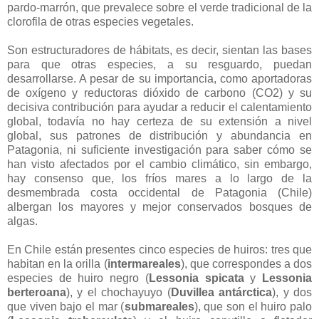
pardo-marrón, que prevalece sobre el verde tradicional de la
clorofila de otras especies vegetales.
Son estructuradores de hábitats, es decir, sientan las bases
para que otras especies, a su resguardo, puedan
desarrollarse. A pesar de su importancia, como aportadoras
de oxígeno y reductoras dióxido de carbono (CO2) y su
decisiva contribución para ayudar a reducir el calentamiento
global, todavía no hay certeza de su extensión a nivel
global, sus patrones de distribución y abundancia en
Patagonia, ni suficiente investigación para saber cómo se
han visto afectados por el cambio climático, sin embargo,
hay consenso que, los fríos mares a lo largo de la
desmembrada costa occidental de Patagonia (Chile)
albergan los mayores y mejor conservados bosques de
algas.
En Chile están presentes cinco especies de huiros: tres que
habitan en la orilla (
intermareales
), que correspondes a dos
especies de huiro negro (
Lessonia spicata
y
Lessonia
berteroana
), y el chochayuyo (
Duvillea antárctica
), y dos
que viven bajo el mar (
submareales
), que son el huiro palo