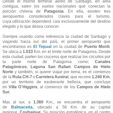
Desde el mismo terminal aéreo de Santiago, en área
contigua, salen los vuelos nacionales que conectan la
porción chilena de
Patagonia
. En ella, existen tres
aeropuertos considerados claves para el turismo,
cuya utilización dependerá casi exclusivamente del destino
elegido y lo que desea conocer.
Siempre usando como referencia la ciudad de Santiago y
viajando hacia sur del país, el primer aeropuerto que
encontramos es
El Tepual
en la ciudad de
Puerto Montt
.
Se ubica a
1.033
Km. en el limite norte de Patagonia. Desde
esta ciudad, parten los cruceros que realizar los circuitos por
la parte norte de Patagonia como:
Canales
Patagónicos
,
Laguna San Rafael
,
Campos de Hielo
Norte
y también, si quiere viajar por tierra, es el comienzo
de la
Ruta CH-7
o
Carretera Austral
, que recorre
1.240 Km
.
por un territorio de exuberante belleza, que concluye
en
Villa O´Higgins
, al comienzo de
los
Campos de Hielo
Sur.
Mas al sur, a
1.360
Km., se encuentra el aeropuerto
de
Balmaceda
,
ubicado a 56 Km. de su capital
regional,
Coyhaique
. Su posición estratégica, en el centro