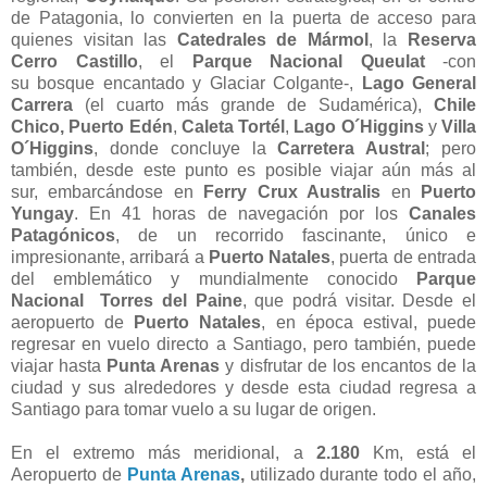
de Patagonia, lo convierten en la puerta de acceso para
quienes visitan las
Catedrales de Mármol
, la
Reserva
Cerro Castillo
, el
Parque Nacional Queulat
-con
su
bosque encantado y Glaciar Colgante-,
Lago General
Carrera
(el cuarto más grande de Sudamérica),
Chile
Chico,
Puerto Edén
,
Caleta Tortél
,
Lago O´Higgins
y
Villa
O´Higgins
,
donde concluye la
Carretera Austral
; pero
también, desde este punto es posible viajar aún más al
sur,
embarcándose en
Ferry
Crux Australis
en
Puerto
Yungay
.
En 41 horas de navegación por los
Canales
Patagónicos
, de un recorrido fascinante, único e
impresionante, arribará a
Puerto Natales
, puerta de entrada
del emblemático y mundialmente conocido
Parque
Nacional Torres del Paine
, que podrá visitar. Desde el
aeropuerto de
Puerto Natales
, en época estival, puede
regresar en vuelo directo a Santiago, pero también, puede
viajar hasta
Punta Arenas
y disfrutar de los encantos de la
ciudad y sus alrededores y desde esta ciudad regresa a
Santiago para tomar vuelo a su lugar de origen.
En el extremo más meridional, a
2.180
Km, está el
Aeropuerto de
Punta Arenas
,
utilizado durante todo el año,