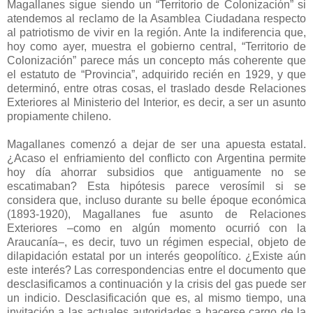
Magallanes sigue siendo un “Territorio de Colonización” si
atendemos al reclamo de la Asamblea Ciudadana respecto
al patriotismo de vivir en la región. Ante la indiferencia que,
hoy como ayer, muestra el gobierno central, “Territorio de
Colonización” parece más un concepto más coherente que
el estatuto de “Provincia”, adquirido recién en 1929, y que
determinó, entre otras cosas, el traslado desde Relaciones
Exteriores al Ministerio del Interior, es decir, a ser un asunto
propiamente chileno.
Magallanes comenzó a dejar de ser una apuesta estatal.
¿Acaso el enfriamiento del conflicto con Argentina permite
hoy día ahorrar subsidios que antiguamente no se
escatimaban? Esta hipótesis parece verosímil si se
considera que, incluso durante su belle époque económica
(1893-1920), Magallanes fue asunto de Relaciones
Exteriores –como en algún momento ocurrió con la
Araucanía–, es decir, tuvo un régimen especial, objeto de
dilapidación estatal por un interés geopolítico. ¿Existe aún
este interés? Las correspondencias entre el documento que
desclasificamos a continuación y la crisis del gas puede ser
un indicio. Desclasificación que es, al mismo tiempo, una
invitación a las actuales autoridades a hacerse cargo de la