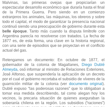
Malvinas, las primeras ovejas que propiciarían un
espectacular desarrollo económico que duraría hasta el final
de la Primera Guerra. Pero siendo en un comienzo
extranjeros los animales, las máquinas, los obreros y sobre
todo el capital, el modo de garantizar la presencia nacional
continuó siendo una preocupación de gobierno durante esta
belle
époque
. Tanto más cuando la disputa limítrofe con
Argentina parecía no resolverse con tratados. La fecha de
1877 es, de esta forma, una clave en la historia regional,
con una serie de episodios que se proyectan en el conflicto
actual del gas.
Retengamos un documento: En octubre de 1877, el
gobernador de la colonia de Magallanes,
Diego Dublé
Almeyda
, osó informar al ministro de Relaciones Exteriores,
José Alfonso, que suspendería la aplicación de un decreto
por el cual el gobierno recortaba el subsidio de víveres de la
guarnición militar de la colonia (ver
documento original
).
Dublé expuso “las poderosas razones” que lo obligaban a
tomar esa medida describiendo, tal como alegan hoy los
vecinos, la precaria situación de quienes aseguraban la
soberanía chilena en la región. Los subsidios (“raciones”)