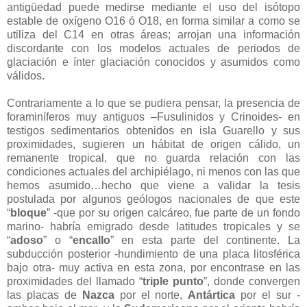
antigüedad puede medirse mediante el uso del isótopo
estable de oxígeno O16 ó O18, en forma similar a como se
utiliza del C14 en otras áreas; arrojan una información
discordante con los modelos actuales de periodos de
glaciación e ínter glaciación conocidos y asumidos como
válidos.
Contrariamente a lo que se pudiera pensar, la presencia de
foraminíferos muy antiguos –Fusulinidos y Crinoides- en
testigos sedimentarios obtenidos en isla Guarello y sus
proximidades, sugieren un hábitat de origen cálido, un
remanente tropical, que no guarda relación con las
condiciones actuales del archipiélago, ni menos con las que
hemos asumido…hecho que viene a validar la tesis
postulada por algunos geólogos nacionales de que este
“
bloque
” -que por su origen calcáreo, fue parte de un fondo
marino- habría emigrado desde latitudes tropicales y se
“
adoso
” o “
encallo
” en esta parte del continente. La
subducción posterior -hundimiento de una placa litosférica
bajo otra- muy activa en esta zona, por encontrase en las
proximidades del llamado “
triple punto
”, donde convergen
las placas de
Nazca
por el norte,
Antártica
por el sur -