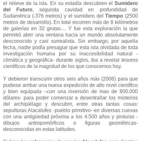
el relieve de la isla. En su estadía descubren el
Sumidero
del Futuro
, segunda cavidad en profundidad de
Sudamérica (-376 metros) y el sumidero del
Tiempo
(2500
metros de desarrollo). En total recorren más de 8 kilómetros
de galerías en 32 grutas… Y fue esta exploración la que
permitió abrir una ventana hacia un mundo absolutamente
desconocido y casi surrealista. Sin embargo, por aquella
fecha, nadie podía presagiar que esta isla olvidada de toda
investigación humana por su inaccesibilidad natural -
climática y geográfica- durante siglos, iba a revelar tesoros
científicos de la magnitud de los que conocemos hoy.
Y debieron transcurrir otros seis años más (2006) para que
pudiese arribar una nueva expedición de alto nivel científico
y bien equipada –con una inversión de mas de 800.000
dólares- para poder comenzar a desentrañar los misterios
del archipiélago y descubrir, entre otras tantas cosas:
sepulturas Alacalufes -pueblo primitivo- en diversas cuevas
con una antigüedad próxima a los 4.500 años y pinturas -
dibujos antropomórficos o figuras geométricas-
desconocidas en estas latitudes.