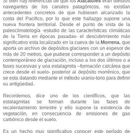
Si bien hay referencias de que los
Alacalufes
eran diestros
navegantes de los canales patagónicos, no existían
antecedentes concretos de que hubiesen alcanzado la
costa del Pacifico, por lo que este hallazgo supone una
nueva frontera territorial. Desde el punto de vista de la
paleoclimatología -estudio de las características climáticas
de la Tierra en épocas pasadas- el descubrimiento más
significativo esta localizado en la cueva de la
Morrena
, que
aporta un archivo de depósitos glaciares con un espesor de
más de 20 metros, que pudiese corresponder a un depósito
contemporáneo de glaciación, incluso a los dos últimos o a
fases sucesivas y una estalagmita –formación calcárea que
crece desde el suelo- posterior al depósito morrénico, que
se esta datando mediante el método uranio-torio para definir
su antigüedad.
Recordemos, dice uno de los científicos, que las
estalagmitas se forman durante las fases de
recalentamiento terrestre y ello supone la existencia de
vegetación, en consecuencia de emisiones de gas
carbónico desde el suelo.
Es un hecho muy significativo conocer este período de