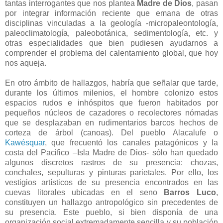
tantas interrogantes que nos plantea
Madre de Dios
, pasan
por integrar información reciente que emana de otras
disciplinas vinculadas a la geología -micropaleontología,
paleoclimatología, paleobotánica, sedimentología, etc. y
otras especialidades que bien pudiesen ayudarnos a
comprender el problema del calentamiento global, que hoy
nos aqueja.
En otro ámbito de hallazgos, habría que señalar que tarde,
durante los últimos milenios, el hombre colonizo estos
espacios rudos e inhóspitos que fueron habitados por
pequeños núcleos de cazadores o recolectores nómadas
que se desplazaban en rudimentarios barcos hechos de
corteza de árbol (canoas). Del pueblo Alacalufe o
Kawésquar
, que frecuentó los canales patagónicos y la
costa del Pacifico –Isla Madre de Dios- sólo han quedado
algunos discretos rastros de su presencia: chozas,
conchales, sepulturas y pinturas parietales. Por ello, los
vestigios artísticos de su presencia encontrados en las
cuevas litorales ubicadas en el seno
Barros Luco
,
constituyen un hallazgo antropológico sin precedentes de
su presencia. Este pueblo, si bien disponía de una
organización social extremadamente sencilla y su población