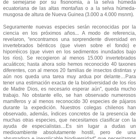
de semejarse por su fisonomía, a la selva húmeda
ecuatoriana de las altas montañas o a la selva húmeda-
musgosa de altura de Nueva Guinea (3.000 a 4.000 msnm).
Seguramente nuevas especies serán reconocidas por la
ciencia en los próximos años... A modo de referencia,
revelaron, “encontramos una sorprendente diversidad en
invertebrados bénticos (que viven sobre el fondo) e
hiporréicos (que viven en los sedimentos inundados bajo
los ríos). Se recogieron al menos 15.000 invertebrados
acuáticos; hasta ahora solo hemos reconocido 40 taxones
diferentes, con al menos 20 familias de insectos distintas y
aún nos queda una tarea muy ardua por delante…Para
tener una estimación exacta de la biodiversidad de los ríos
de Madre Dios, es necesario esperar aún”, queda mucho
trabajo. No obstante ello, se han observado numerosos
mamíferos y al menos reconocido 30 especies de pájaros
durante la expedición. Nuestros colegas chilenos han
observado, además, índices concretos de la presencia de
muchas otras especies, que necesitamos clasificar con la
ayuda de especialistas…Es sin lugar a dudas un
medioambiente absolutamente hostil, pero de una
abrumadora e inexplicable biodiversidad” que necesitamos