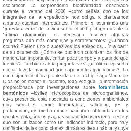
esclarecer. La sorprendente biodiversidad observada
durante el verano del 2006 –como señala otro de los
integrantes de la expedición- nos obliga a plantearnos
algunas cuantas interrogantes. Primero, si asumimos una
“
puesta a cero
” de la vida sobre el archipiélago durante la
“
última glaciación
”, es necesario resolver algunas
preguntas aún más complejas y sorprendentes: ¿Cuándo
ocurre? Fueron uno o sucesivos los episodios… Y a partir
de su ocurrencia ¿Cómo se pudieron colonizar los ríos de
manera tan importante, en tan poco tiempo y a partir de qué
fuentes?. También cabría preguntarse sí ¿el último episodio
glaciar tuvo la magnitud que suponen los glaciólogos?...La
encrucijada científica planteada en el archipiélago Madre de
Dios no es menor ni reciente, toda vez que, la información
proporcionada por investigaciones sobre
foraminíferos
bentónicos
–fósiles microscópicos de microorganismos,
cuya presencia esta asociada a condiciones ambientales
muy sensibles como: temperatura, salinidad, pH y
profundidad, del medio donde habitaron- obtenidas en los
canales patagónicos y aguas subantárticas recientemente y
que son utilizados como un indicador indirecto, pero muy
confiable, de las condiciones climáticas de su hábitat y cuya