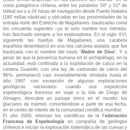
costa patagónica chilena, entre los paralelos 50º y 51º de
latitud sur y a 24 horas de navegación desde Puerto Natales
(180 millas náuticas) y ubicadas en las proximidades de la
entrada norte del Estrecho de Magallanes- bautizadas como
los cincuenta rugientes –ya el solo nombre nos intimida-
han fascinado siempre a los exploradores. En el siglo XVI,
siguiendo las huellas de Magallanes, una carabela
española desembarcó en una isla calcárea aislada; que fue
bautizada con el nombre del navío "
Madre de Dios
". Y a
pesar de que la presencia humana en el archipiélago, en la
actualidad, está confinada a la explotación de caliza en la
cantera Guarello -con una ley de carbonato de calcio del
96%- permaneció casi invariablemente olvidada hasta el
año 1997 -con excepción de algunas exploraciones
geológicas nacionales- cuando una expedición
espeleológica francesa en viaje a la isla de Diego de
Almagro, descubre un paisaje único en el mundo: los
glaciares de mármol, convirtiéndose a partir de esa fecha,
en el centro de interés de la comunidad científica mundial.
El año 2000, retornan los científicos de la F
ederación
Francesa de Espeleología
en compañía de geólogos
chilenos e inician la exploración sistemática de las cuevas y